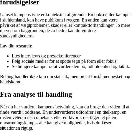
forudsigelser
Uanset kampens type er konteksten afgørende. En bokser, der kæmper
i sit hjemland, kan have publikum i ryggen. En anden kan være
påvirket af vægtproblemer, skader eller kontraktforhandlinger. Jo mere
du ved om baggrunden, desto bedre kan du vurdere
sandsynlighederne.
Lav din research:
Læs interviews og pressekonferencer.
Følg sociale medier for at spotte tegn på form eller fokus.
Se tidligere kampe for at vurdere tempo, udholdenhed og taktik.
Betting handler ikke kun om statistik, men om at forstå mennesket bag
handskerne.
Fra analyse til handling
Når du har vurderet kampens betydning, kan du bruge den viden til at
finde værdi i oddsene. En undervurderet udfordrer i en titelkamp, en
rusten veteran i et comeback eller en favorit, der tager let på en
opvarmningskamp – alle kan give muligheder, hvis du læser
situationen rigtigt.