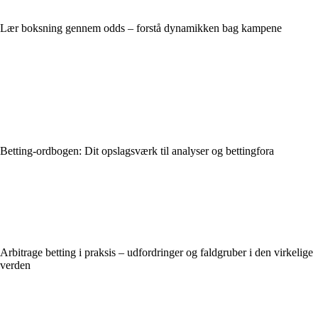
Lær boksning gennem odds – forstå dynamikken bag kampene
Betting-ordbogen: Dit opslagsværk til analyser og bettingfora
Arbitrage betting i praksis – udfordringer og faldgruber i den virkelige
verden