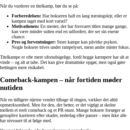
Når du vurderer en titelkamp, bør du se på:
Forberedelsen:
Har bokseren haft en lang træningslejr, eller er
kampen taget med kort varsel?
Motivationen:
En mester, der har forsvaret titlen mange gange,
kan være mindre sulten end en udfordrer, der ser sin eneste
chance.
Pres og forventninger:
Store kampe kan påvirke psyken.
Nogle boksere trives under rampelyset, mens andre mister fokus.
Titelkampe er ofte mere uforudsigelige, fordi begge kæmpere har alt at
vinde – og alt at tabe. Det kan give dramatiske opgør, men også gøre
bettingen mere risikabel.
Comeback-kampen – når fortiden møder
nutiden
Når en tidligere stjerne vender tilbage til ringen, vækker det altid
opmærksomhed. Men for den, der better, er det vigtigt at skelne
mellem et reelt comeback og et PR-stunt. Mange boksere forsøger at
genoplive karrieren efter skader, nederlag eller pauser – men ikke alle
har niveauet til at følge med.