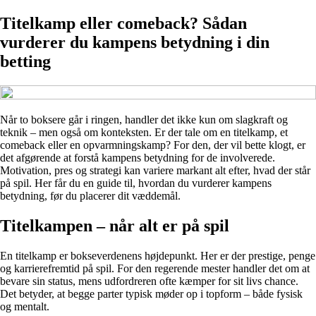
Titelkamp eller comeback? Sådan
vurderer du kampens betydning i din
betting
Når to boksere går i ringen, handler det ikke kun om slagkraft og
teknik – men også om konteksten. Er der tale om en titelkamp, et
comeback eller en opvarmningskamp? For den, der vil bette klogt, er
det afgørende at forstå kampens betydning for de involverede.
Motivation, pres og strategi kan variere markant alt efter, hvad der står
på spil. Her får du en guide til, hvordan du vurderer kampens
betydning, før du placerer dit væddemål.
Titelkampen – når alt er på spil
En titelkamp er bokseverdenens højdepunkt. Her er der prestige, penge
og karrierefremtid på spil. For den regerende mester handler det om at
bevare sin status, mens udfordreren ofte kæmper for sit livs chance.
Det betyder, at begge parter typisk møder op i topform – både fysisk
og mentalt.