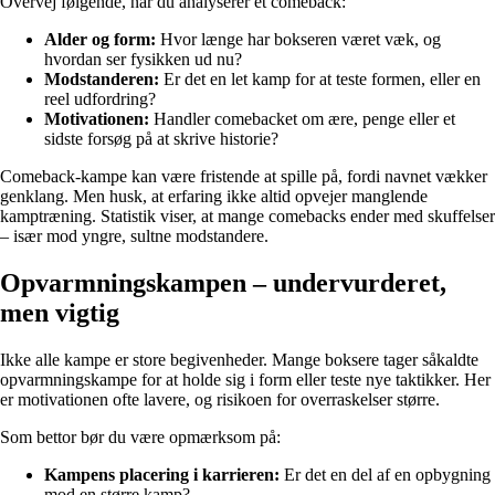
Overvej følgende, når du analyserer et comeback:
Alder og form:
Hvor længe har bokseren været væk, og
hvordan ser fysikken ud nu?
Modstanderen:
Er det en let kamp for at teste formen, eller en
reel udfordring?
Motivationen:
Handler comebacket om ære, penge eller et
sidste forsøg på at skrive historie?
Comeback-kampe kan være fristende at spille på, fordi navnet vækker
genklang. Men husk, at erfaring ikke altid opvejer manglende
kamptræning. Statistik viser, at mange comebacks ender med skuffelser
– især mod yngre, sultne modstandere.
Opvarmningskampen – undervurderet,
men vigtig
Ikke alle kampe er store begivenheder. Mange boksere tager såkaldte
opvarmningskampe for at holde sig i form eller teste nye taktikker. Her
er motivationen ofte lavere, og risikoen for overraskelser større.
Som bettor bør du være opmærksom på:
Kampens placering i karrieren:
Er det en del af en opbygning
mod en større kamp?