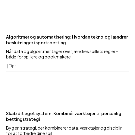
Algoritmer og automatisering: Hvordan teknologi ændrer
beslutninger i sportsbetting
Når data og algoritmer tager over, ændres spillets regler –
både for spillere og bookmakere
Tips
Skab dit eget system: Kombinér værktøjer til personlig
bettingstrategi
Byg en strategi, der kombinerer data, værktøjer og disciplin
for at forbedre dine spil