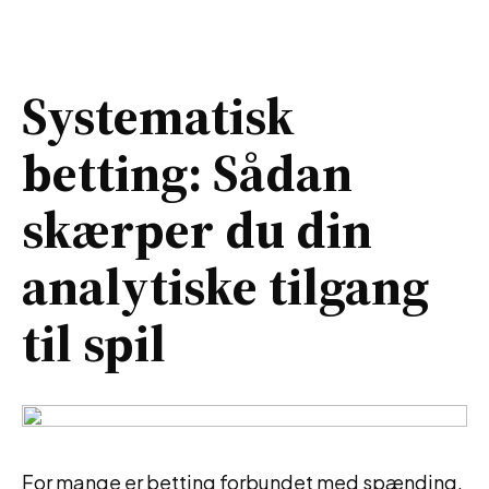
Systematisk
betting: Sådan
skærper du din
analytiske tilgang
til spil
For mange er betting forbundet med spænding,