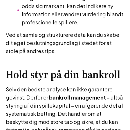
odds sig markant, kan det indikere ny
information eller ændret vurdering blandt
professionelle spillere.
Ved at samle og strukturere data kan du skabe
dit eget beslutningsgrundlag i stedet for at
stole på andres tips.
Hold styr på din bankroll
Selv den bedste analyse kan ikke garantere
gevinst. Derfor er
bankroll management
– altså
styring af din spillekapital – en afgørende del af
systematisk betting. Det handler om at
beskytte dig mod store tab og sikre, at du kan
fortsætte, selv når du rammer en dårlig periode.