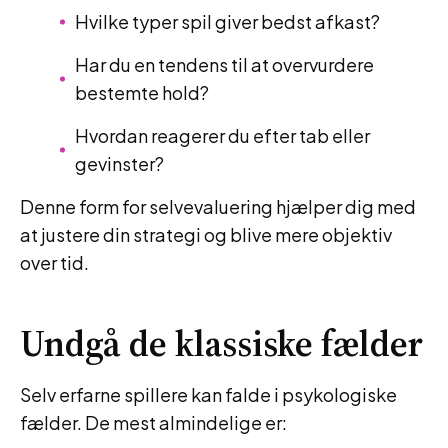
Hvilke typer spil giver bedst afkast?
Har du en tendens til at overvurdere
bestemte hold?
Hvordan reagerer du efter tab eller
gevinster?
Denne form for selvevaluering hjælper dig med
at justere din strategi og blive mere objektiv
over tid.
Undgå de klassiske fælder
Selv erfarne spillere kan falde i psykologiske
fælder. De mest almindelige er: