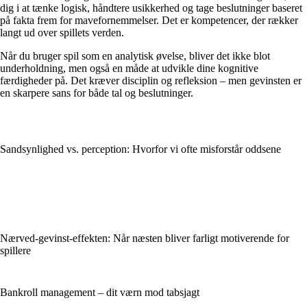
dig i at tænke logisk, håndtere usikkerhed og tage beslutninger baseret
på fakta frem for mavefornemmelser. Det er kompetencer, der rækker
langt ud over spillets verden.
Når du bruger spil som en analytisk øvelse, bliver det ikke blot
underholdning, men også en måde at udvikle dine kognitive
færdigheder på. Det kræver disciplin og refleksion – men gevinsten er
en skarpere sans for både tal og beslutninger.
Sandsynlighed vs. perception: Hvorfor vi ofte misforstår oddsene
Nærved-gevinst-effekten: Når næsten bliver farligt motiverende for
spillere
Bankroll management – dit værn mod tabsjagt