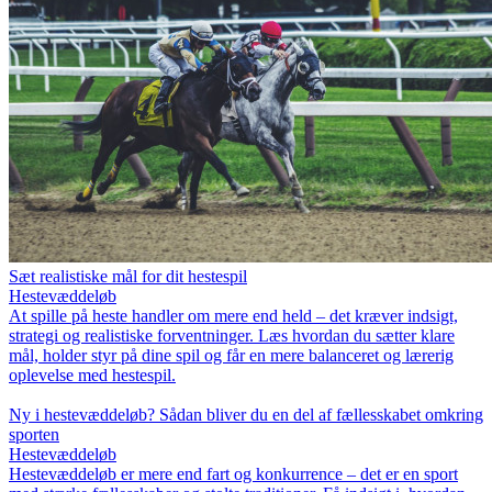
Sæt realistiske mål for dit hestespil
Hestevæddeløb
At spille på heste handler om mere end held – det kræver indsigt,
strategi og realistiske forventninger. Læs hvordan du sætter klare
mål, holder styr på dine spil og får en mere balanceret og lærerig
oplevelse med hestespil.
Ny i hestevæddeløb? Sådan bliver du en del af fællesskabet omkring
sporten
Hestevæddeløb
Hestevæddeløb er mere end fart og konkurrence – det er en sport