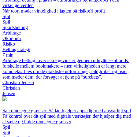
virkelige verden
Når teori møder virkelighed i jagten på risikofri profit
Spil
Spil
Sportsbetting
Arbitrage
Økonomi
Risiko
Bettingstrategi
7 min
Arbitrage betting lover sikre gevinster gennem udnyttelse af odds-
forskelle mellem bookmakere – men virkeligheden er langt mere
kompleks. Læs om de praktiske udfordringer, faldgruber og risici,
som møder dem, der forsøger at tjene på “surebets”.
Christian Jensen
Christian
Jensen
Sæt dine egne grænser: Sådan hjælper apps dig med ansvarligt spil
Få kontrol over dit spil med digitale værktøjer, der hjælper dig med
at sætte og holde dine egne grænser
Spil
Spil