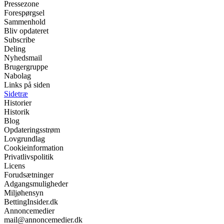
Pressezone
Forespørgsel
Sammenhold
Bliv opdateret
Subscribe
Deling
Nyhedsmail
Brugergruppe
Nabolag
Links på siden
Sidetræ
Historier
Historik
Blog
Opdateringsstrøm
Lovgrundlag
Cookieinformation
Privatlivspolitik
Licens
Forudsætninger
Adgangsmuligheder
Miljøhensyn
BettingInsider.dk
Annoncemedier
mail@annoncemedier.dk