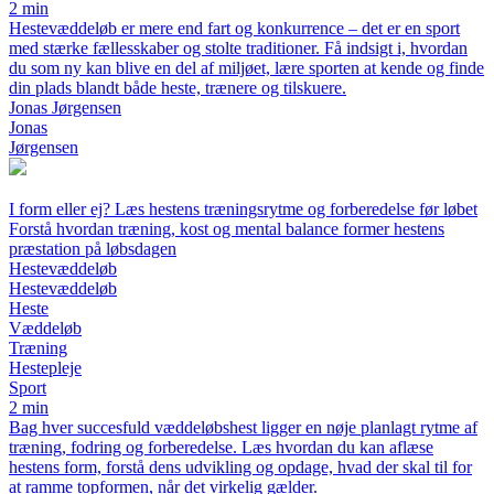
2 min
Hestevæddeløb er mere end fart og konkurrence – det er en sport
med stærke fællesskaber og stolte traditioner. Få indsigt i, hvordan
du som ny kan blive en del af miljøet, lære sporten at kende og finde
din plads blandt både heste, trænere og tilskuere.
Jonas Jørgensen
Jonas
Jørgensen
I form eller ej? Læs hestens træningsrytme og forberedelse før løbet
Forstå hvordan træning, kost og mental balance former hestens
præstation på løbsdagen
Hestevæddeløb
Hestevæddeløb
Heste
Væddeløb
Træning
Hestepleje
Sport
2 min
Bag hver succesfuld væddeløbshest ligger en nøje planlagt rytme af
træning, fodring og forberedelse. Læs hvordan du kan aflæse
hestens form, forstå dens udvikling og opdage, hvad der skal til for
at ramme topformen, når det virkelig gælder.