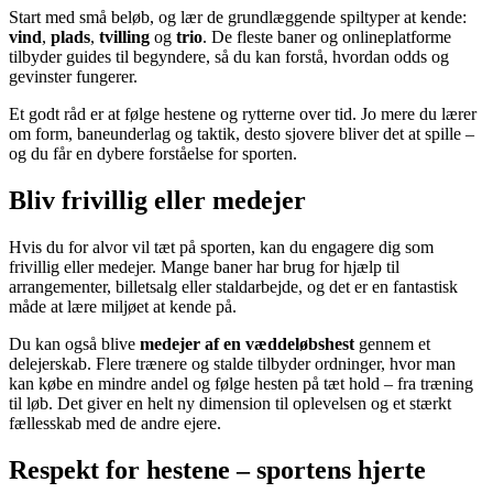
Start med små beløb, og lær de grundlæggende spiltyper at kende:
vind
,
plads
,
tvilling
og
trio
. De fleste baner og onlineplatforme
tilbyder guides til begyndere, så du kan forstå, hvordan odds og
gevinster fungerer.
Et godt råd er at følge hestene og rytterne over tid. Jo mere du lærer
om form, baneunderlag og taktik, desto sjovere bliver det at spille –
og du får en dybere forståelse for sporten.
Bliv frivillig eller medejer
Hvis du for alvor vil tæt på sporten, kan du engagere dig som
frivillig eller medejer. Mange baner har brug for hjælp til
arrangementer, billetsalg eller staldarbejde, og det er en fantastisk
måde at lære miljøet at kende på.
Du kan også blive
medejer af en væddeløbshest
gennem et
delejerskab. Flere trænere og stalde tilbyder ordninger, hvor man
kan købe en mindre andel og følge hesten på tæt hold – fra træning
til løb. Det giver en helt ny dimension til oplevelsen og et stærkt
fællesskab med de andre ejere.
Respekt for hestene – sportens hjerte