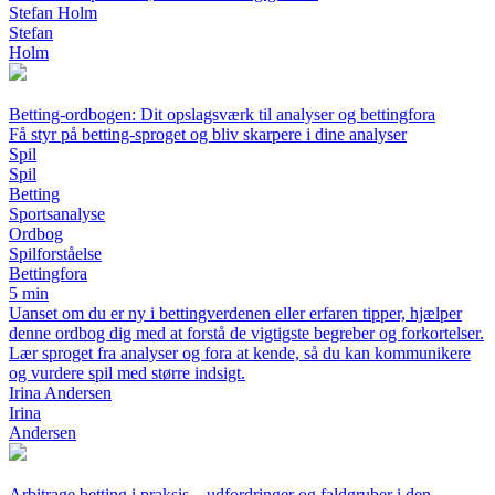
Stefan Holm
Stefan
Holm
Betting-ordbogen: Dit opslagsværk til analyser og bettingfora
Få styr på betting-sproget og bliv skarpere i dine analyser
Spil
Spil
Betting
Sportsanalyse
Ordbog
Spilforståelse
Bettingfora
5 min
Uanset om du er ny i bettingverdenen eller erfaren tipper, hjælper
denne ordbog dig med at forstå de vigtigste begreber og forkortelser.
Lær sproget fra analyser og fora at kende, så du kan kommunikere
og vurdere spil med større indsigt.
Irina Andersen
Irina
Andersen
Arbitrage betting i praksis – udfordringer og faldgruber i den