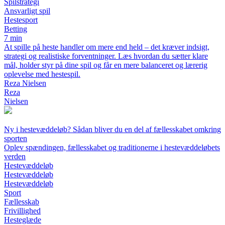
Spilstrategi
Ansvarligt spil
Hestesport
Betting
7 min
At spille på heste handler om mere end held – det kræver indsigt,
strategi og realistiske forventninger. Læs hvordan du sætter klare
mål, holder styr på dine spil og får en mere balanceret og lærerig
oplevelse med hestespil.
Reza Nielsen
Reza
Nielsen
Ny i hestevæddeløb? Sådan bliver du en del af fællesskabet omkring
sporten
Oplev spændingen, fællesskabet og traditionerne i hestevæddeløbets
verden
Hestevæddeløb
Hestevæddeløb
Hestevæddeløb
Sport
Fællesskab
Frivillighed
Hesteglæde