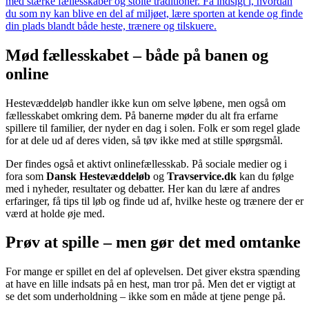
med stærke fællesskaber og stolte traditioner. Få indsigt i, hvordan
du som ny kan blive en del af miljøet, lære sporten at kende og finde
din plads blandt både heste, trænere og tilskuere.
Mød fællesskabet – både på banen og
online
Hestevæddeløb handler ikke kun om selve løbene, men også om
fællesskabet omkring dem. På banerne møder du alt fra erfarne
spillere til familier, der nyder en dag i solen. Folk er som regel glade
for at dele ud af deres viden, så tøv ikke med at stille spørgsmål.
Der findes også et aktivt onlinefællesskab. På sociale medier og i
fora som
Dansk Hestevæddeløb
og
Travservice.dk
kan du følge
med i nyheder, resultater og debatter. Her kan du lære af andres
erfaringer, få tips til løb og finde ud af, hvilke heste og trænere der er
værd at holde øje med.
Prøv at spille – men gør det med omtanke
For mange er spillet en del af oplevelsen. Det giver ekstra spænding
at have en lille indsats på en hest, man tror på. Men det er vigtigt at
se det som underholdning – ikke som en måde at tjene penge på.