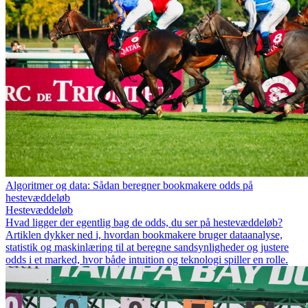
Algoritmer og data: Sådan beregner bookmakere odds på
hestevæddeløb
Hestevæddeløb
Hvad ligger der egentlig bag de odds, du ser på hestevæddeløb?
Artiklen dykker ned i, hvordan bookmakere bruger dataanalyse,
statistik og maskinlæring til at beregne sandsynligheder og justere
odds i et marked, hvor både intuition og teknologi spiller en rolle.