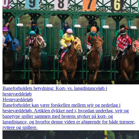
Baneforholdets betydning: Kort- vs. langdistanceløb i
hestevæddeløb
Hestevæddeløb
Baneforholdet kan være forskellen mellem sejr og nederlag i
hestevæddeløb. Artiklen dykker ned i, hvordan underlag, vejr og
banetype spiller sammen med hestens styrker på kort- og
langdistance, og hvorfor denne viden er afgørende for både trænere,
ryttere og spillere.