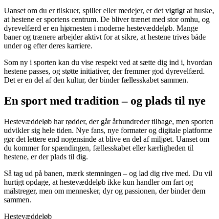
Uanset om du er tilskuer, spiller eller medejer, er det vigtigt at huske,
at hestene er sportens centrum. De bliver trænet med stor omhu, og
dyrevelfærd er en hjørnesten i moderne hestevæddeløb. Mange
baner og trænere arbejder aktivt for at sikre, at hestene trives både
under og efter deres karriere.
Som ny i sporten kan du vise respekt ved at sætte dig ind i, hvordan
hestene passes, og støtte initiativer, der fremmer god dyrevelfærd.
Det er en del af den kultur, der binder fællesskabet sammen.
En sport med tradition – og plads til nye
Hestevæddeløb har rødder, der går århundreder tilbage, men sporten
udvikler sig hele tiden. Nye fans, nye formater og digitale platforme
gør det lettere end nogensinde at blive en del af miljøet. Uanset om
du kommer for spændingen, fællesskabet eller kærligheden til
hestene, er der plads til dig.
Så tag ud på banen, mærk stemningen – og lad dig rive med. Du vil
hurtigt opdage, at hestevæddeløb ikke kun handler om fart og
målstreger, men om mennesker, dyr og passionen, der binder dem
sammen.
Hestevæddeløb