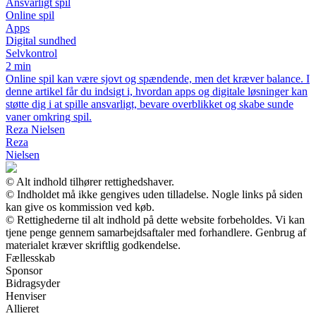
Ansvarligt spil
Online spil
Apps
Digital sundhed
Selvkontrol
2 min
Online spil kan være sjovt og spændende, men det kræver balance. I
denne artikel får du indsigt i, hvordan apps og digitale løsninger kan
støtte dig i at spille ansvarligt, bevare overblikket og skabe sunde
vaner omkring spil.
Reza Nielsen
Reza
Nielsen
© Alt indhold tilhører rettighedshaver.
© Indholdet må ikke gengives uden tilladelse. Nogle links på siden
kan give os kommission ved køb.
© Rettighederne til alt indhold på dette website forbeholdes. Vi kan
tjene penge gennem samarbejdsaftaler med forhandlere. Genbrug af
materialet kræver skriftlig godkendelse.
Fællesskab
Sponsor
Bidragsyder
Henviser
Allieret