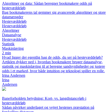
Algoritmer og data: Sådan beregner bookmakere odds på
hestevæddeløb
Bag bookmakerens tal gemmer sig avancerede algoritmer og store
datamængder
Hestevæddeløb
Hestevæddeløb
Algoritmer
Dataanalyse
Hestevæddeløb
Statistik
Maskinlæring
2 min
Hvad ligger der egentlig bag de odds, du ser på hestevæddeløb?
Artiklen dykker ned i, hvordan bookmakere bruger dataanalyse,
statistik og maskinlæring til at beregne sandsynligheder og justere
odds i et marked, hvor både intuition og teknologi spiller en rolle.
Irina Andersen
Irina
Andersen
Baneforholdets betydning: Kort- vs. langdistanceløb i
hestevæddeløb
Sådan påvirker underlaget og vejret hestenes præstation på
forskellige distancer