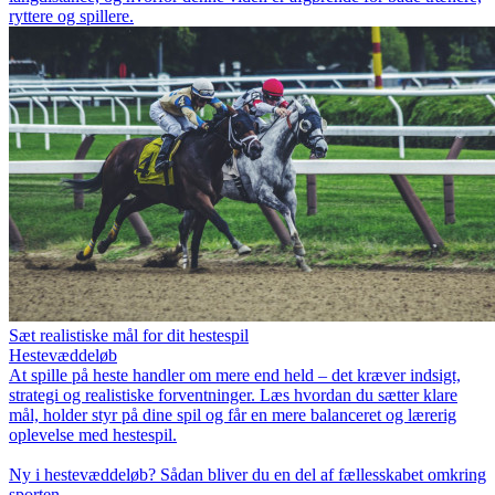
ryttere og spillere.
Sæt realistiske mål for dit hestespil
Hestevæddeløb
At spille på heste handler om mere end held – det kræver indsigt,
strategi og realistiske forventninger. Læs hvordan du sætter klare
mål, holder styr på dine spil og får en mere balanceret og lærerig
oplevelse med hestespil.
Ny i hestevæddeløb? Sådan bliver du en del af fællesskabet omkring
sporten