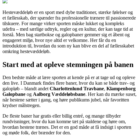
Hestevæddeløb er en sport med dybe traditioner, stærke følelser og
et fællesskab, der spænder fra professionelle trænere til passionerede
tilskuere. For mange virker sporten måske lukket og kompleks
udefra – med særlige udtryk, regler og en kultur, der kan tage tid at
forstå. Men bag startbokse og galopbaner gemmer sig et åbent og
engageret miljø, hvor nye altid er velkomne. Her får du en
introduktion til, hvordan du som ny kan blive en del af fællesskabet
omkring hestevæddeløb.
Start med at opleve stemningen på banen
Den bedste måde at lære sporten at kende på er at tage ud og opleve
den live. I Danmark findes flere baner, hvor du kan se både trav- og
galopløb – blandt andet
Charlottenlund Travbane
,
Klampenborg
Galopbane
og
Aalborg Væddeløbsbane
. Her kan du mærke suset,
når hestene sætter i gang, og høre publikums jubel, når favoritten
krydser målstregen.
De fleste baner har gratis eller billig entré, og mange tilbyder
rundvisninger, hvor du kan komme tæt på staldene og høre om,
hvordan hestene trænes. Det er en god måde at få indsigt i sporten
og møde folk, der brænder for den.