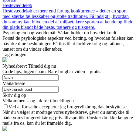
Hestevæddeløb
Hestevæddeløb er mere end fart og konkurrence – det er en sport
med stærke fællesskaber og stolte traditioner. Få indsigt i, hvordan
du som ny kan blive en del af miljøet, lære sporten at kende og finde
din plads blandt både heste, trænere og tilskuere.
Psykologien bag væddemål: Sådan holder du hovedet koldt
Forstå de psykologiske aspekter ved betting, og hvordan følelser kan
påvirke dine beslutninger. Få tips til at forblive rolig og rationel,
uanset om du vinder eller taber.
Tag e-bogen
Nyhedsbrev: Tilmeld dig nu
Gode tips. Ingen spam. Bare brugbar viden – gratis.
Mailadresse
Skriv dig op
Velkommen – og tak for tilmeldingen
Ved at fortsætte accepterer jeg brugervilkår og databeskyttelse.
Når du vælger at modtage vores nyhedsbrev, giver du samtykke til
både vores brugervilkår og privatlivspolitik. Ønsker du ikke længere
mails fra os, kan du let framelde dig.