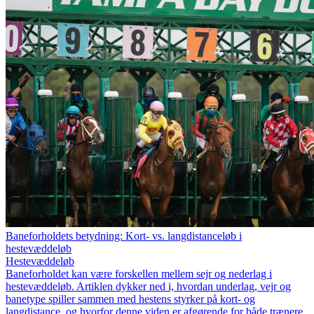
Baneforholdets betydning: Kort- vs. langdistanceløb i
hestevæddeløb
Hestevæddeløb
Baneforholdet kan være forskellen mellem sejr og nederlag i
hestevæddeløb. Artiklen dykker ned i, hvordan underlag, vejr og
banetype spiller sammen med hestens styrker på kort- og
langdistance, og hvorfor denne viden er afgørende for både trænere,