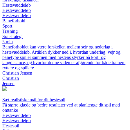
Hestevæddeløb
Hestevæddeløb
Hestevæddeløb
Baneforhold
Sport
Træning
Spilstrategi
5 min
Baneforholdet kan være forskellen mellem sejr og nederlag i
hestevæddeløb. Artiklen dykker ned i, hvordan underlag, vejr og
banetype spiller sammen med hestens styrker på kort- og
langdistance, og hvorfor denne viden er afgørende for både trænere,
ryttere og spillere.
Christian Jensen
Christian
Jensen
Sæt realistiske mål for dit hestespil
Få større glæde og bedre resultater ved at planlægge dit spil med
omtanke
Hestevæddeløb
Hestevæddeløb
Hestespil