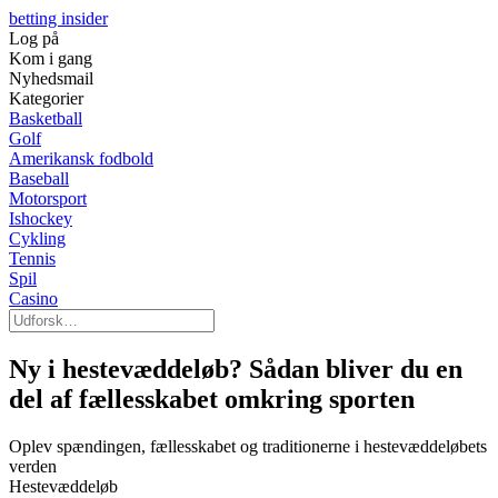
betting insider
Log på
Kom i gang
Nyhedsmail
Kategorier
Basketball
Golf
Amerikansk fodbold
Baseball
Motorsport
Ishockey
Cykling
Tennis
Spil
Casino
Ny i hestevæddeløb? Sådan bliver du en
del af fællesskabet omkring sporten
Oplev spændingen, fællesskabet og traditionerne i hestevæddeløbets
verden
Hestevæddeløb