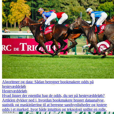
Algoritmer og data: Sådan beregner bookmakere odds på
hestevæddeløb
Hestevæddeløb
Hvad ligger der egentlig bag de odds, du ser på hestevæddeløb?
Artiklen dykker ned i, hvordan bookmakere bruger dataanalyse,
statistik og maskinlæring til at beregne sandsynligheder og justere
odds i et marked, hvor både intuition og teknologi spiller en rolle.