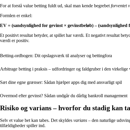
For at forstå value betting fuldt ud, skal man kende begrebet
forventet 
Formlen er enkel:
EV = (sandsynlighed for gevinst × gevinstbeløb) – (sandsynlighed f
Et positivt resultat betyder, at spillet har værdi. Et negativt resultat b
værdi er positiv.
Betting-ordbogen: Dit opslagsværk til analyser og bettingfora
Arbitrage betting i praksis – udfordringer og faldgruber i den virkelige
Sæt dine egne grænser: Sådan hjælper apps dig med ansvarligt spil
Overmod efter gevinst? Sådan undgår du dårlig bankroll management
Risiko og varians – hvorfor du stadig kan t
Selv et value bet kan tabes. Det skyldes
varians
– den naturlige udsving
tilfældigheder spiller ind.