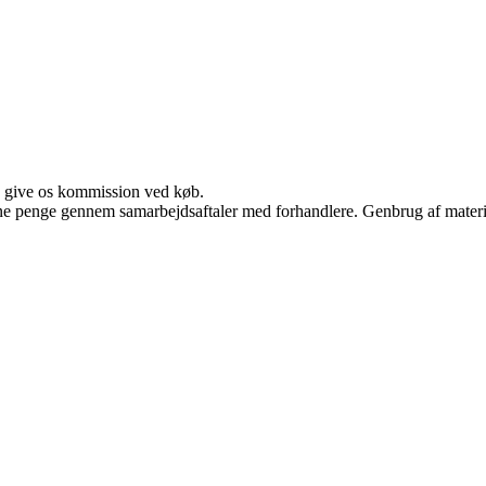
n give os kommission ved køb.
jene penge gennem samarbejdsaftaler med forhandlere. Genbrug af materi