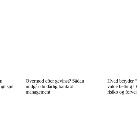
an
Overmod efter gevinst? Sådan
Hvad betyder “
igt spil
undgår du dårlig bankroll
value betting? 
management
risiko og forven