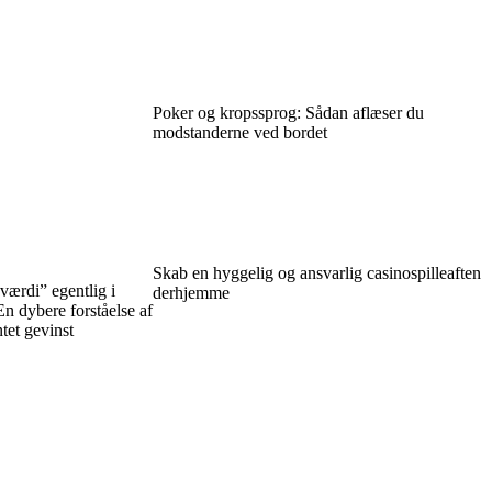
Poker og kropssprog: Sådan aflæser du
modstanderne ved bordet
Skab en hyggelig og ansvarlig casinospilleaften
værdi” egentlig i
derhjemme
En dybere forståelse af
tet gevinst