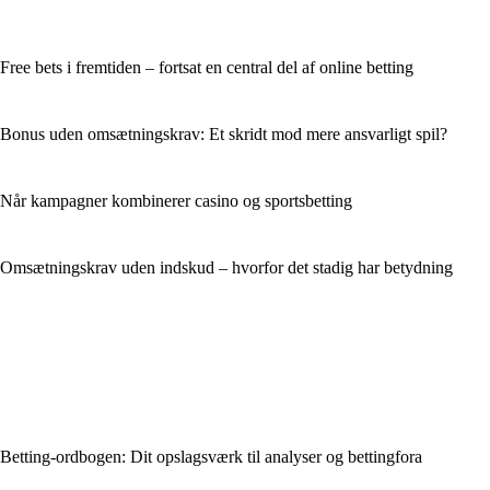
Free bets i fremtiden – fortsat en central del af online betting
Bonus uden omsætningskrav: Et skridt mod mere ansvarligt spil?
Når kampagner kombinerer casino og sportsbetting
Omsætningskrav uden indskud – hvorfor det stadig har betydning
Betting-ordbogen: Dit opslagsværk til analyser og bettingfora