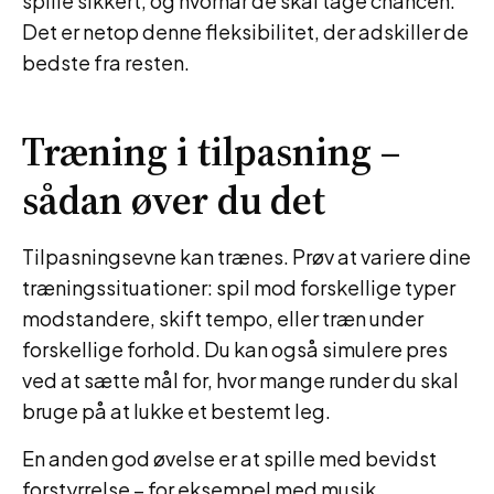
spille sikkert, og hvornår de skal tage chancen.
Det er netop denne fleksibilitet, der adskiller de
bedste fra resten.
Træning i tilpasning –
sådan øver du det
Tilpasningsevne kan trænes. Prøv at variere dine
træningssituationer: spil mod forskellige typer
modstandere, skift tempo, eller træn under
forskellige forhold. Du kan også simulere pres
ved at sætte mål for, hvor mange runder du skal
bruge på at lukke et bestemt leg.
En anden god øvelse er at spille med bevidst
forstyrrelse – for eksempel med musik,