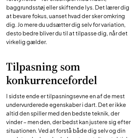
baggrundsstøj eller skiftende lys. Det lærer dig
at bevare fokus, uanset hvad der sker omkring
dig. Jo mere du udsætter dig selv for variation,
desto bedre bliver du til at tilpasse dig, når det
virkelig gælder.
Tilpasning som
konkurrencefordel
I sidste ende er tilpasningsevne en af de mest
undervurderede egenskaber i dart. Det er ikke
altid den spiller med den bedste teknik, der
vinder – men den, der bedst kan justere sig efter
situationen. Ved at forstå både dig selv og din