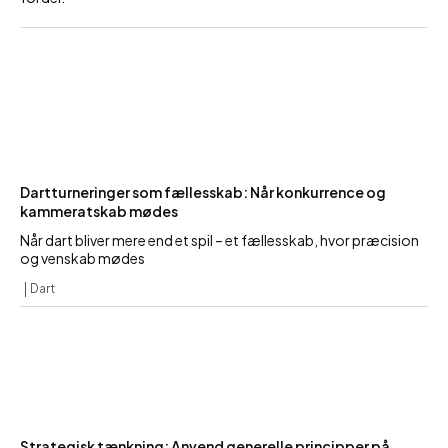
Dartturneringer som fællesskab: Når konkurrence og
kammeratskab mødes
Når dart bliver mere end et spil – et fællesskab, hvor præcision
og venskab mødes
Dart
Strategisk tænkning: Anvend generelle principper på