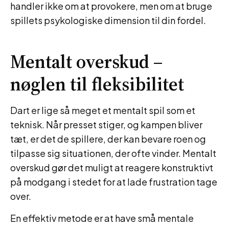
handler ikke om at provokere, men om at bruge
spillets psykologiske dimension til din fordel.
Mentalt overskud –
nøglen til fleksibilitet
Dart er lige så meget et mentalt spil som et
teknisk. Når presset stiger, og kampen bliver
tæt, er det de spillere, der kan bevare roen og
tilpasse sig situationen, der ofte vinder. Mentalt
overskud gør det muligt at reagere konstruktivt
på modgang i stedet for at lade frustration tage
over.
En effektiv metode er at have små mentale