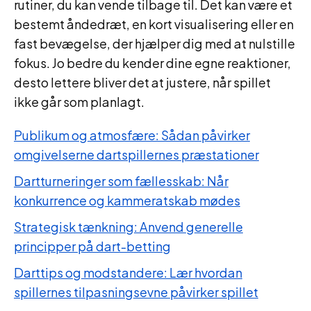
rutiner, du kan vende tilbage til. Det kan være et
bestemt åndedræt, en kort visualisering eller en
fast bevægelse, der hjælper dig med at nulstille
fokus. Jo bedre du kender dine egne reaktioner,
desto lettere bliver det at justere, når spillet
ikke går som planlagt.
Publikum og atmosfære: Sådan påvirker
omgivelserne dartspillernes præstationer
Dartturneringer som fællesskab: Når
konkurrence og kammeratskab mødes
Strategisk tænkning: Anvend generelle
principper på dart-betting
Darttips og modstandere: Lær hvordan
spillernes tilpasningsevne påvirker spillet