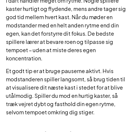
I dart handler meget om rytme. Nogle spillere
kaster hurtigt og flydende, mens andre tager sig
god tid mellem hvert kast. Når du møder en
modstander med en helt anden rytme end din
egen, kan det forstyrre dit fokus. De bedste
spillere lærer at bevare roen og tilpasse sig
tempoet – uden at miste deres egen
koncentration.
Et godt tip er at bruge pauserne aktivt. Hvis
modstanderen spiller langsomt, så brug tiden til
at visualisere dit næste kast i stedet for at blive
utålmodig. Spiller du mod en hurtig kaster, så
træk vejret dybt og fasthold din egen rytme,
selvom tempoet omkring dig stiger.